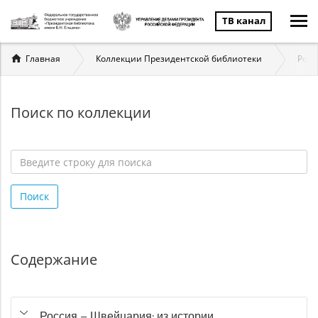
ТВ канал
Вы
Главная
Коллекции Президентской библиотеки
Росс
здесь
Поиск по коллекции
Введите
строку
Поиск
для
поиска
*
Содержание
Россия – Швейцария: из истории