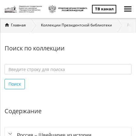
ТВ канал
Вы
Главная
Коллекции Президентской библиотеки
Росс
здесь
Поиск по коллекции
Введите
строку
Поиск
для
поиска
*
Содержание
Россия – Швейцария: из истории