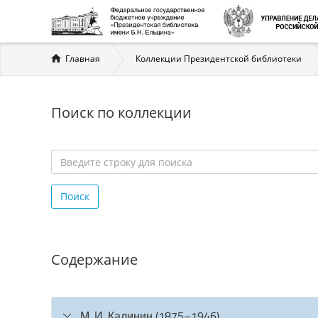
Вы
Главная
Коллекции Президентской библиотеки
здесь
Поиск по коллекции
Введите
строку
Поиск
для
поиска
*
Содержание
М. И. Калинин (1875–1946)