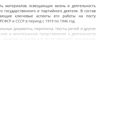
сть материалов, освещающих жизнь и деятельность
 государственного и партийного деятеля. В состав
ажающие ключевые аспекты его работы на посту
РСФСР и СССР в период с 1919 по 1946 год.
льные документы, переписка, тексты речей и другие
сное и многогранное представление о деятельности
ы – важный источник для исследователей, изучающих
и всех, кто стремится углубить свои знания в данной
ентов из фондов Российского государственного
сийской Федерации, Российского государственного
 Администрации Президента Российской Федерации,
ссии, а также из частных собраний.