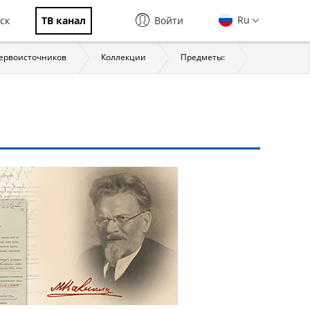
Ru
ск
ТВ канал
Войти
первоисточников
Коллекции
Предметы:
История