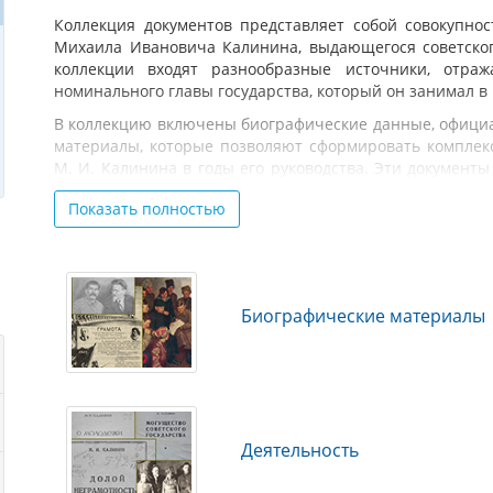
Коллекция документов представляет собой совокупно
Михаила Ивановича Калинина, выдающегося советского
коллекции входят разнообразные источники, отр
номинального главы государства, который он занимал в 
В коллекцию включены биографические данные, официа
материалы, которые позволяют сформировать комплек
М. И. Калинина в годы его руководства. Эти документ
историю Советского государства, а также для студентов 
Показать полностью
области.
В коллекции представлены цифровые копии докум
исторического архива, Государственного архива Рос
архива социально-политической истории, Библиотеки
Государственной публичной исторической библиотеки Ро
Биографические материалы
Деятельность