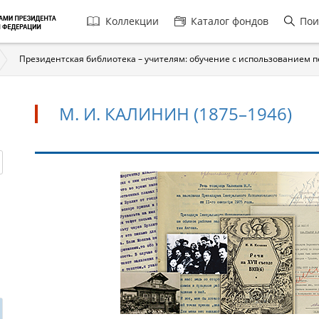
Главная
Коллекции
Каталог фондов
Пои
навигация
Президентская библиотека – учителям: обучение с использованием 
М. И. КАЛИНИН (1875–1946)
М.
И.
Калинин
(1875–
1946)