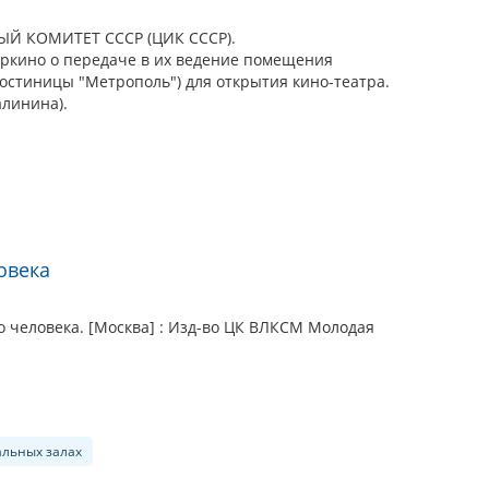
 КОМИТЕТ СССР (ЦИК СССР).
оркино о передаче в их ведение помещения
 гостиницы "Метрополь") для открытия кино-театра.
алинина).
овека
о человека. [Москва] : Изд-во ЦК ВЛКСМ Молодая
альных залах