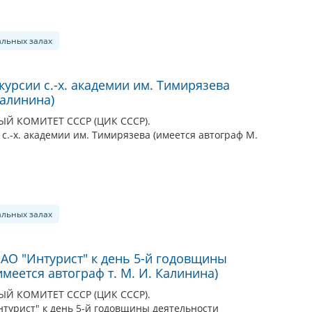
альных залах
скурсии с.-х. академии им. Тимирязева
Калинина)
 КОМИТЕТ СССР (ЦИК СССР).
 с.-х. академии им. Тимирязева (имеется автограф М.
альных залах
ВАО "Интурист" к день 5-й годовщины
меется автограф т. М. И. Калинина)
 КОМИТЕТ СССР (ЦИК СССР).
нтурист" к день 5-й годовщины деятельности