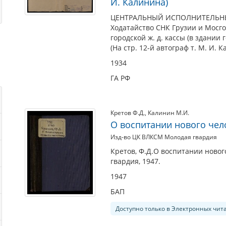
И. Калинина)
ЦЕНТРАЛЬНЫЙ ИСПОЛНИТЕЛЬНЫЙ
Ходатайство СНК Грузии и Мосг
городской ж. д. кассы (в здании
(На стр. 12-й автограф т. М. И. К
1934
ГА РФ
Кретов Ф.Д.
,
Калинин М.И.
О воспитании нового чел
Изд-во ЦК ВЛКСМ Молодая гвардия
Кретов, Ф.Д.О воспитании новог
гвардия, 1947.
1947
БАП
Доступно только в Электронных чит