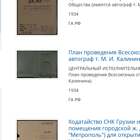
Общества (имеется автограф т. М
1934
ГА РФ
План проведения Всесоюз
автограф т. М. И. Калинин
ЦЕНТРАЛЬНЫЙ ИСПОЛНИТЕЛЬНЫЙ
План проведения Всесоюзных спо
Калинина).
1934
ГА РФ
Ходатайство СНК Грузии 
помещения городской ж. д
"Метрополь") для открытия