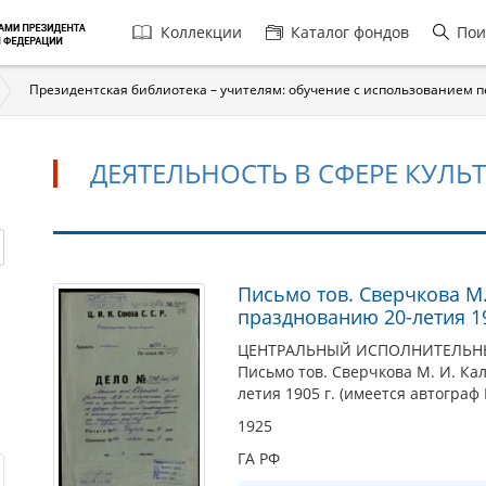
Главная
Коллекции
Каталог фондов
Пои
навигация
Президентская библиотека – учителям: обучение с использованием 
ДЕЯТЕЛЬНОСТЬ В СФЕРЕ КУЛЬ
Деятельность
Письмо тов. Сверчкова М
празднованию 20-летия 19
в
сфере
ЦЕНТРАЛЬНЫЙ ИСПОЛНИТЕЛЬНЫЙ
Письмо тов. Сверчкова М. И. К
культуры,
летия 1905 г. (имеется автограф
науки
1925
и
ГА РФ
образования