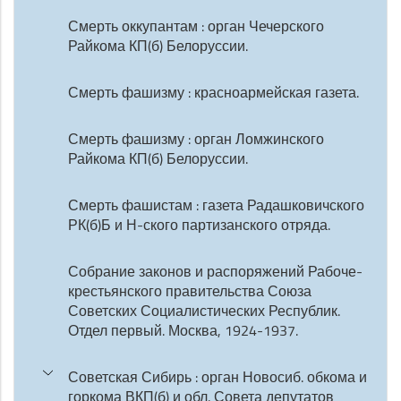
Смерть оккупантам : орган Чечерского
Райкома КП(б) Белоруссии.
Смерть фашизму : красноармейская газета.
Смерть фашизму : орган Ломжинского
Райкома КП(б) Белоруссии.
Смерть фашистам : газета Радашковичского
РК(б)Б и Н-ского партизанского отряда.
Собрание законов и распоряжений Рабоче-
крестьянского правительства Союза
Советских Социалистических Республик.
Отдел первый. Москва, 1924-1937.
Советская Сибирь : орган Новосиб. обкома и
горкома ВКП(б) и обл. Совета депутатов