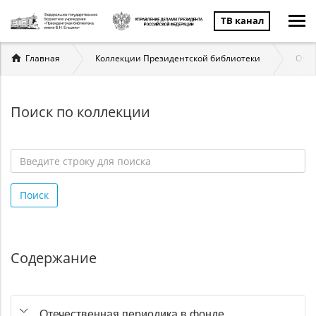
ТВ канал
Вы
Главная
Коллекции Президентской библиотеки
Отеч
здесь
Поиск по коллекции
Введите
строку
Поиск
для
поиска
*
Содержание
Отечественная периодика в фонде