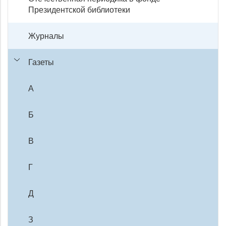
Президентской библиотеки
Журналы
Газеты
А
Б
В
Г
Д
З