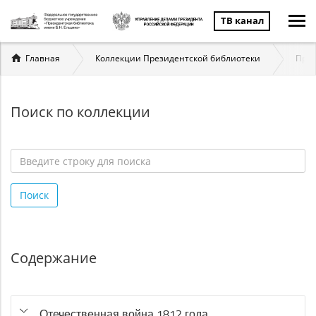
ТВ канал
Вы
Главная
Коллекции Президентской библиотеки
През
здесь
Поиск по коллекции
Введите
строку
Поиск
для
поиска
*
Содержание
Отечественная война 1812 года