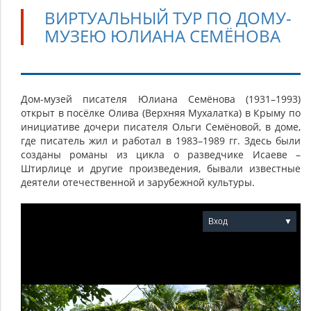
ВИРТУАЛЬНЫЙ ТУР ПО ДОМУ-
МУЗЕЮ ЮЛИАНА СЕМЁНОВА
Виртуальный
Дом-музей писателя Юлиана Семёнова (1931–1993)
открыт в посёлке Олива (Верхняя Мухалатка) в Крыму по
тур
инициативе дочери писателя Ольги Семёновой, в доме,
по
где писатель жил и работал в 1983–1989 гг. Здесь были
Дому-
созданы романы из цикла о разведчике Исаеве –
Штирлице и другие произведения, бывали известные
музею
деятели отечественной и зарубежной культуры.
Юлиана
Семёнова