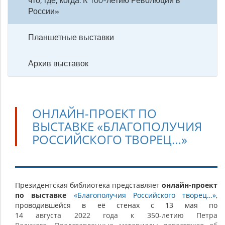
что, где, когда. К 100-летию Революции в
России»
Планшетные выставки
Архив выставок
ОНЛАЙН-ПРОЕКТ ПО
ВЫСТАВКЕ «БЛАГОПОЛУЧИЯ
РОССИЙСКОГО ТВОРЕЦ…»
Онлайн-
Президентская библиотека представляет
онлайн-проект
по выставке
«Благополучия Российского творец…»
,
проект
проводившейся в её стенах с 13 мая по
по
14 августа 2022 года к 350-летию Петра