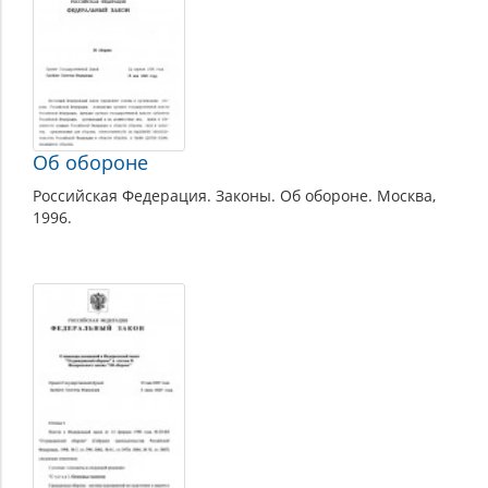
Президента
Российской
Федерации
в
области
безопасности
Об обороне
и
Российская Федерация. Законы. Об обороне. Москва,
обороны
1996.