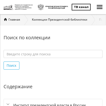
ТВ канал
Вы
Главная
Коллекции Президентской библиотеки
През
здесь
Поиск по коллекции
Введите
строку
Поиск
для
поиска
*
Содержание
Институт президентской власти в России