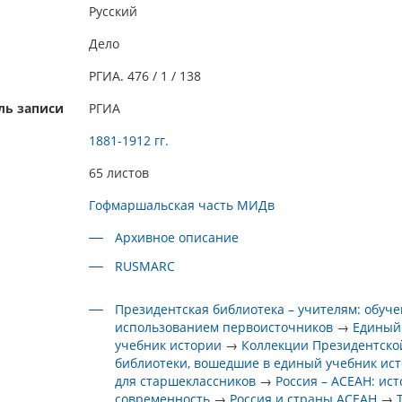
Русский
Дело
РГИА. 476 / 1 / 138
ль записи
РГИА
1881-1912 гг.
65 листов
Гофмаршальская часть МИДв
Архивное описание
RUSMARC
Президентская библиотека – учителям: обуче
использованием первоисточников
→
Единый
учебник истории
→
Коллекции Президентско
библиотеки, вошедшие в единый учебник ис
для старшеклассников
→
Россия – АСЕАН: ист
современность
→
Россия и страны АСЕАН
→