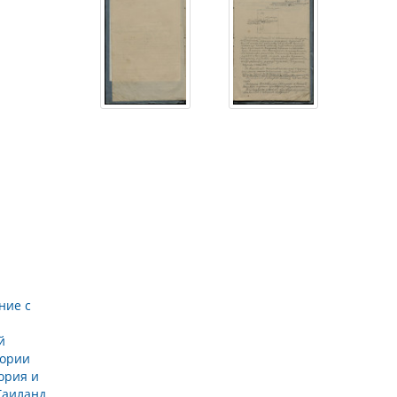
ние с
й
тории
ория и
Таиланд