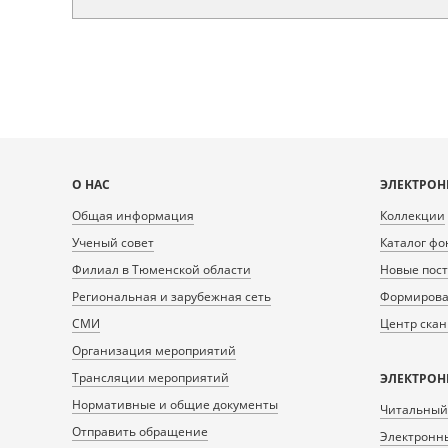
Карта
О НАС
ЭЛЕКТРОН
сайта
Общая информация
Коллекции
Ученый совет
Каталог фо
Филиал в Тюменской области
Новые пос
Региональная и зарубежная сеть
Формирован
СМИ
Центр ска
Организация мероприятий
Трансляции мероприятий
ЭЛЕКТРОН
Нормативные и общие документы
Читальный
Отправить обращение
Электронны