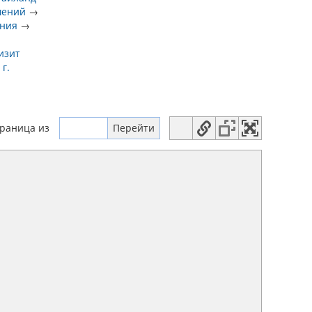
шений
→
ения
→
изит
г.
траница
из