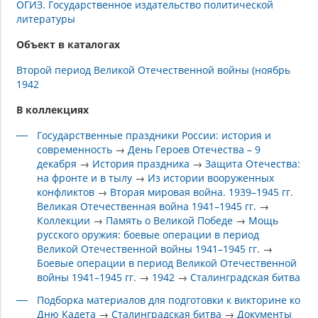
ОГИЗ. Государственное издательство политической
литературы
Объект в каталогах
Второй период Великой Отечественной войны (ноябрь
1942
В коллекциях
Государственные праздники России: история и
современность
→
День Героев Отечества – 9
декабря
→
История праздника
→
Защита Отечества:
на фронте и в тылу
→
Из истории вооруженных
конфликтов
→
Вторая мировая война. 1939–1945 гг.
Великая Отечественная война 1941–1945 гг.
→
Коллекции
→
Память о Великой Победе
→
Мощь
русского оружия: боевые операции в период
Великой Отечественной войны 1941–1945 гг.
→
Боевые операции в период Великой Отечественной
войны 1941–1945 гг.
→
1942
→
Сталинградская битва
Подборка материалов для подготовки к викторине ко
Дню Кадета
→
Сталинградская битва
→
Документы