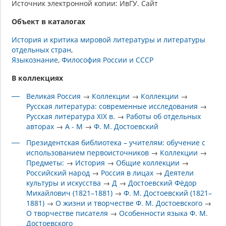
Источник электронной копии: ИвГУ. Сайт
Объект в каталогах
История и критика мировой литературы и литературы
отдельных стран
Языкознание
Философия России и СССР
В коллекциях
Великая Россия
→
Коллекции
→
Коллекции
→
Русская литература: современные исследования
→
Русская литература XIX в.
→
Работы об отдельных
авторах
→
А - М
→
Ф. М. Достоевский
Президентская библиотека – учителям: обучение с
использованием первоисточников
→
Коллекции
→
Предметы:
→
История
→
Общие коллекции
→
Российский народ
→
Россия в лицах
→
Деятели
культуры и искусства
→
Д
→
Достоевский Фёдор
Михайлович (1821–1881)
→
Ф. М. Достоевский (1821–
1881)
→
О жизни и творчестве Ф. М. Достоевского
→
О творчестве писателя
→
Особенности языка Ф. М.
Достоевского