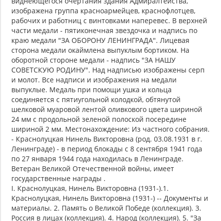
виднеющегося очертания здания Адмиралтейства,
изображена группа красноармейцев, краснофлотцев,
рабочих и работниц с винтовками наперевес. В верхней
части медали - пятиконечная звездочка и надпись по
краю медали "ЗА ОБОРОНУ ЛЕНИНГРАДА". Лицевая
сторона медали окаймлена выпуклым бортиком. На
оборотной стороне медали - надпись "ЗА НАШУ
СОВЕТСКУЮ РОДИНУ". Над надписью изображены серп
и молот. Все надписи и изображения на медали
выпуклые. Медаль при помощи ушка и кольца
соединяется с пятиугольной колодкой, обтянутой
шелковой муаровой лентой оливкового цвета шириной
24 мм с продольной зеленой полоской посередине
шириной 2 мм. Местонахождение: Из частного собрания.
- Краснолуцкая Нинель Викторовна (род. 03.08.1931 в г.
Ленинграде) - в период блокады с 8 сентября 1941 года
по 27 января 1944 года находилась в Ленинграде.
Ветеран Великой Отечественной войны, имеет
государственные награды .
I. Краснолуцкая, Нинель Викторовна (1931-).1.
Краснолуцкая, Нинель Викторовна (1931-) -- Документы и
материалы. 2. Память о Великой Победе (коллекция). 3.
Россия в лицах (коллекция). 4. Народ (коллекция). 5. "За