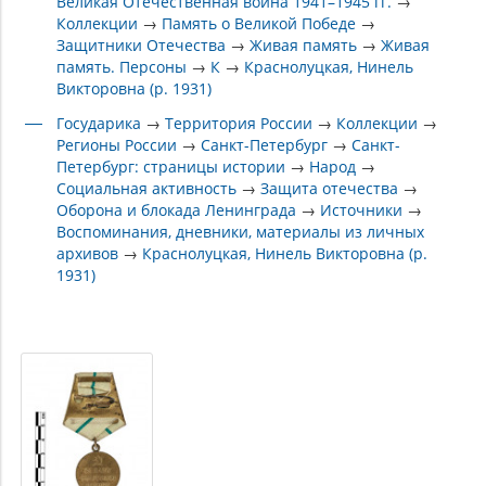
Великая Отечественная война 1941–1945 гг.
→
Коллекции
→
Память о Великой Победе
→
Защитники Отечества
→
Живая память
→
Живая
память. Персоны
→
К
→
Краснолуцкая, Нинель
Викторовна (р. 1931)
Государика
→
Территория России
→
Коллекции
→
Регионы России
→
Санкт-Петербург
→
Санкт-
Петербург: страницы истории
→
Народ
→
Социальная активность
→
Защита отечества
→
Оборона и блокада Ленинграда
→
Источники
→
Воспоминания, дневники, материалы из личных
архивов
→
Краснолуцкая, Нинель Викторовна (р.
1931)