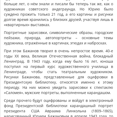
больше лет, о нём знали и писали бы теперь так же, как о
художниках советского андеграунда. Но Юрию было
суждено прожить только 21 год, а его картины и рисунки
долгое время хранились у близких друзей, участвуя лишь в
«квартирных» выставках.
Портретные зарисовки, символические образы, городские
пейзажи, природа, автопортреты – основные темы
художника, отражённые в картинах, этюдах и набросках.
При этом Бажанов творил в очень непростое время. 40-е
годы XX века, Великая Отечественная война, блокадный
Ленинград. В 1943 году, когда ему было 16 лет, юноша
поступил на первый курс художественного училища в
Ленинграде, чтобы стать театральным художником.
Рисунки Бажанова, представленные для оцифровки в
Президентскую библиотеку, относятся именно к этому
периоду. На них можно увидеть зарисовки к спектаклю
«Саломея», мужские портреты, выполненные карандашом.
Среди прочего будут оцифрованы и войдут в электронный
фонд Президентской библиотеки карандашный портрет
президента США Авраама Линкольна (1809–1865),
нарисованный Юрием Бажановым в апреле 1943 года, то