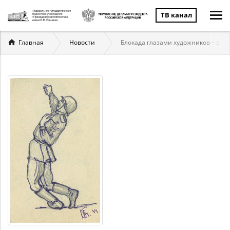
ТВ канал
Вы
Главная
Новости
Блокада глазами художников – в П
здесь