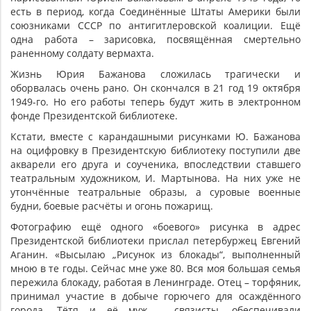
есть в период, когда Соединённые Штаты Америки были
союзниками СССР по антигитлеровской коалиции. Ещё
одна работа – зарисовка, посвящённая смертельно
раненному солдату вермахта.
Жизнь Юрия Бажанова сложилась трагически и
оборвалась очень рано. Он скончался в 21 год 19 октября
1949-го. Но его работы теперь будут жить в электронном
фонде Президентской библиотеке.
Кстати, вместе с карандашными рисунками Ю. Бажанова
на оцифровку в Президентскую библиотеку поступили две
акварели его друга и соученика, впоследствии ставшего
театральным художником, И. Мартынова. На них уже не
утончённые театральные образы, а суровые военные
будни, боевые расчёты и огонь пожарищ.
Фотографию ещё одного «боевого» рисунка в адрес
Президентской библиотеки прислал петербуржец Евгений
Аганин. «Высылаю „Рисунок из блокады“, выполненный
мною в те годы. Сейчас мне уже 80. Вся моя большая семья
пережила блокаду, работая в Ленинграде. Отец – торфяник,
принимал участие в добыче горючего для осаждённого
города. Тётя и её муж – связисты, обеспечивали