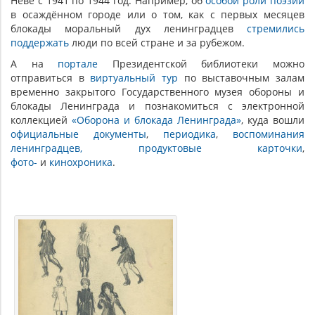
Неве с 1941 по 1944 год. Например, об
особой роли поэзии
в осаждённом городе или о том, как с первых месяцев
блокады моральный дух ленинградцев
стремились
поддержать
люди по всей стране и за рубежом.
А на
портале
Президентской библиотеки можно
отправиться в
виртуальный тур
по выставочным залам
временно закрытого Государственного музея обороны и
блокады Ленинграда и познакомиться с электронной
коллекцией
«Оборона и блокада Ленинграда»
, куда вошли
официальные документы
,
периодика
,
воспоминания
ленинградцев,
продуктовые карточки
,
фото-
и
кинохроника
.