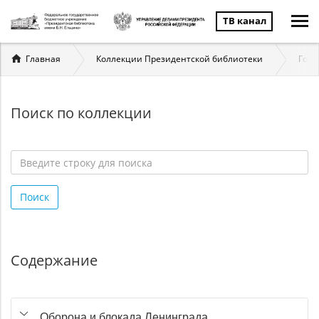
ТВ канал
Вы
Главная
Коллекции Президентской библиотеки
Госу
здесь
Поиск по коллекции
Введите
строку
Поиск
для
поиска
*
Содержание
Оборона и блокада Ленинграда