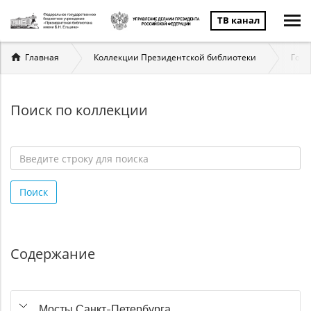
ТВ канал
Вы
Главная
Коллекции Президентской библиотеки
Госу
здесь
Поиск по коллекции
Введите
строку
Поиск
для
поиска
*
Содержание
Мосты Санкт-Петербурга