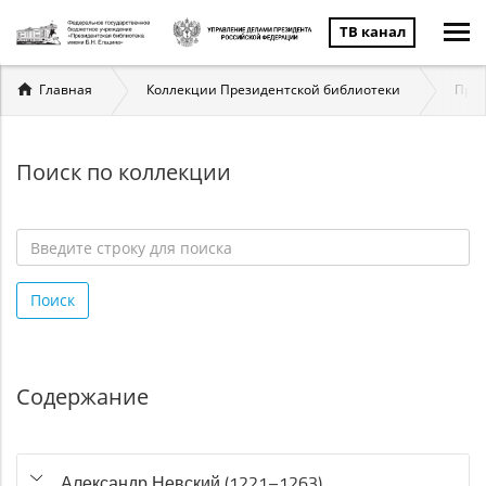
ТВ канал
Вы
Главная
Коллекции Президентской библиотеки
През
здесь
Поиск по коллекции
Введите
строку
Поиск
для
поиска
*
Содержание
Александр Невский (1221–1263)