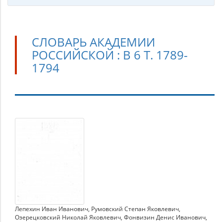
СЛОВАРЬ АКАДЕМИИ
РОССИЙСКОЙ : В 6 Т. 1789-
1794
Словарь
Академии
Российской
:
в
6
т.
Лепехин Иван Иванович
,
Румовский Степан Яковлевич
,
1789-
Озерецковский Николай Яковлевич
,
Фонвизин Денис Иванович
,