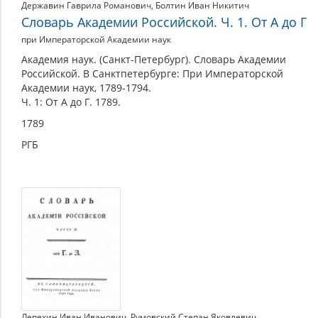
1794
Державин Гаврила Романович
,
Болтин Иван Никитич
Словарь Академии Российской. Ч. 1. От А до Г
при Императорской Академии наук
Академия наук. (Санкт-Петербург). Словарь Академии
Российской. В Санктпетербурге: При Императорской
Академии наук, 1789-1794.
Ч. 1: От А до Г. 1789.
1789
РГБ
Лепехин Иван Иванович
,
Румовский Степан Яковлевич
,