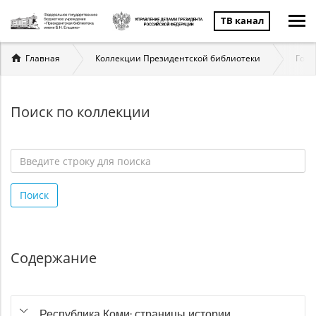
ТВ канал
Вы
Главная
Коллекции Президентской библиотеки
Госу
здесь
Поиск по коллекции
Введите
строку
Поиск
для
поиска
*
Содержание
Республика Коми: страницы истории