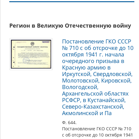
Участие
Регион в Великую Отечественную войну
региона
во
Постановление ГКО СССР
внешней
№ 710 с об отсрочке до 10
политике
октября 1941 г. начала
государства
очередного призыва в
Красную армию в
Иркутской, Свердловской,
Молотовской, Кировской,
Вологодской,
Архангельской областях
РСФСР, в Кустанайской,
Северо-Казахстанской,
Акмолинской и Па
Ф. 644.
Постановление ГКО СССР № 710
с об отсрочке до 10 октября 1941