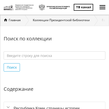
ТВ канал
Вы
Главная
Коллекции Президентской библиотеки
Госу
здесь
Поиск по коллекции
Введите
строку
Поиск
для
поиска
*
Содержание
Республика Коми: страницы истории