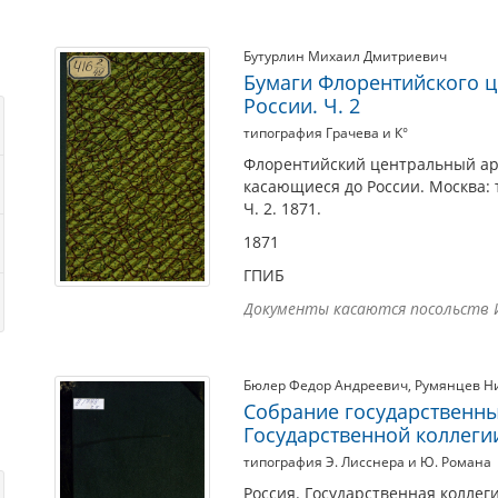
Бутурлин Михаил Дмитриевич
Бумаги Флорентийского ц
России. Ч. 2
типография Грачева и К°
Флорентийский центральный арх
касающиеся до России. Москва: 
Ч. 2. 1871.
1871
ГПИБ
Документы касаются посольств Ив
Бюлер Федор Андреевич
,
Румянцев Н
Собрание государственны
Государственной коллегии
типография Э. Лисснера и Ю. Романа
Россия. Государственная коллег