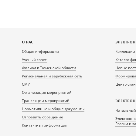
Карта
О НАС
ЭЛЕКТРОН
сайта
Общая информация
Коллекции
Ученый совет
Каталог фо
Филиал в Тюменской области
Новые пос
Региональная и зарубежная сеть
Формирован
СМИ
Центр ска
Организация мероприятий
Трансляции мероприятий
ЭЛЕКТРОН
Нормативные и общие документы
Читальный
Отправить обращение
Электронны
России и з
Контактная информация