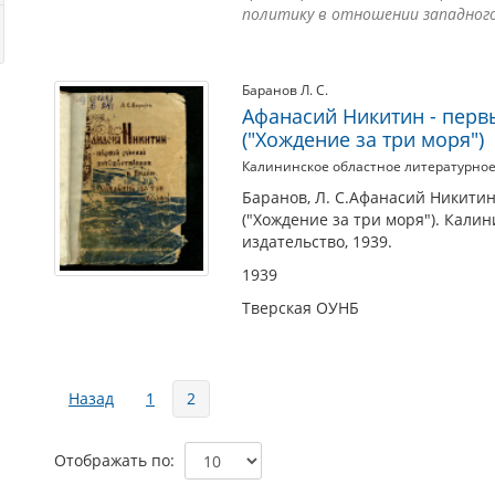
политику в отношении западного с
Баранов Л. С.
Афанасий Никитин - перв
("Хождение за три моря")
Калининское областное литературное
Баранов, Л. С.Афанасий Никити
("Хождение за три моря"). Кали
издательство, 1939.
1939
Тверская ОУНБ
Страницы
Назад
1
2
Отображать по