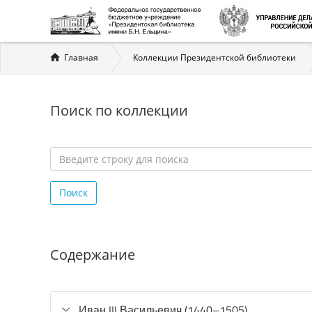
Вы
Главная
Коллекции Президентской библиотеки
здесь
Поиск по коллекции
Введите
строку
Поиск
для
поиска
*
Содержание
Иван III Васильевич (1440–1505)