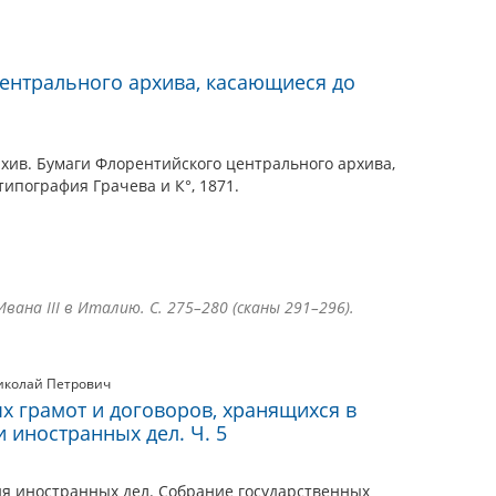
ентрального архива, касающиеся до
ив. Бумаги Флорентийского центрального архива,
типография Грачева и К°, 1871.
ана III в Италию. С. 275–280 (сканы 291–296).
иколай Петрович
х грамот и договоров, хранящихся в
 иностранных дел. Ч. 5
ия иностранных дел. Собрание государственных