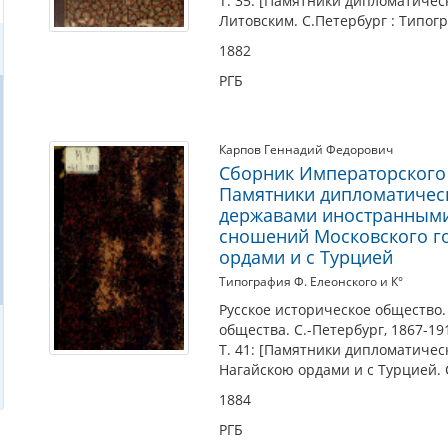
Т. 35: [Памятники дипломатичес
Литовским. С.Петербург : Типогр
1882
РГБ
Карпов Геннадий Федорович
Сборник Императорского 
Памятники дипломатичес
державами иностранными.
сношений Московского г
ордами и с Турцией
Типография Ф. Елеонского и К°
Русское историческое общество.
общества. С.-Петербург, 1867-19
Т. 41: [Памятники дипломатичес
Нагайскою ордами и с Турцией. С
1884
РГБ