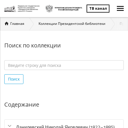
ТВ канал
Вы
Главная
Коллекции Президентской библиотеки
През
здесь
Поиск по коллекции
Введите
строку
Поиск
для
поиска
*
Содержание
Данилевский Николай Яковлевич (1822–1885)