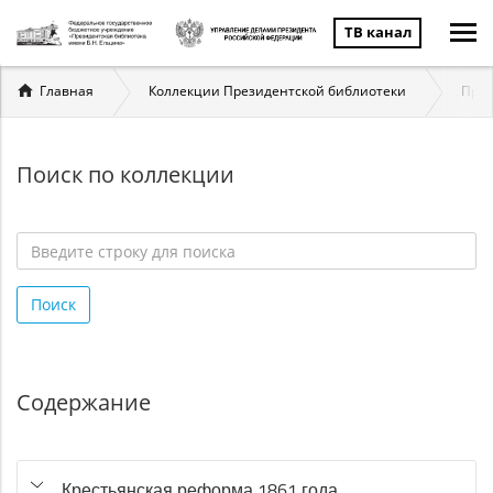
ТВ канал
Вы
Главная
Коллекции Президентской библиотеки
През
здесь
Поиск по коллекции
Введите
строку
Поиск
для
поиска
*
Содержание
Крестьянская реформа 1861 года