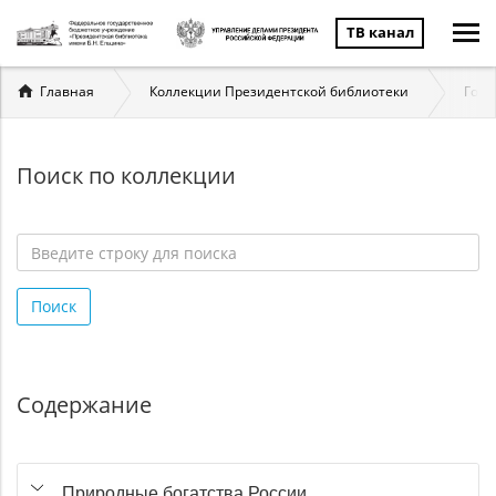
ТВ канал
Вы
Главная
Коллекции Президентской библиотеки
Госу
здесь
Поиск по коллекции
Введите
строку
Поиск
для
поиска
*
Содержание
Природные богатства России