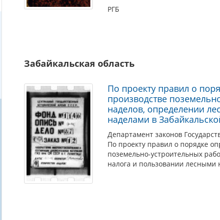
РГБ
Забайкальская область
По проекту правил о пор
производстве поземельно
наделов, определении ле
наделами в Забайкальско
Департамент законов Государств
По проекту правил о порядке о
поземельно-устроительных работ
налога и пользовании лесными 