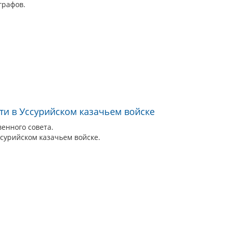
графов.
ти в Уссурийском казачьем войске
енного совета.
ссурийском казачьем войске.