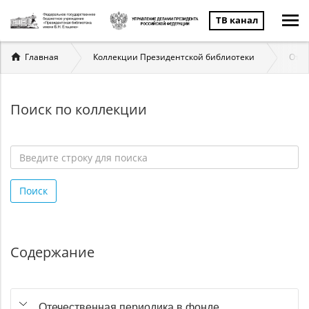
ТВ канал
Вы
Главная
Коллекции Президентской библиотеки
Отеч
здесь
Поиск по коллекции
Введите
строку
Поиск
для
поиска
*
Содержание
Отечественная периодика в фонде