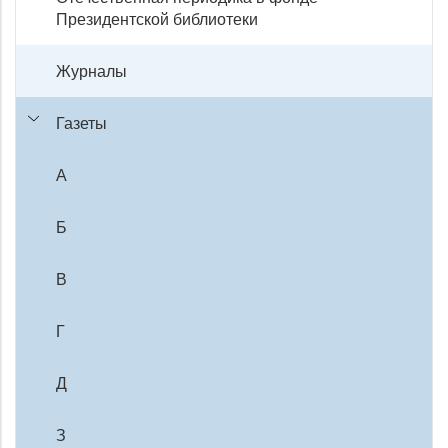
Президентской библиотеки
Журналы
Газеты
А
Б
В
Г
Д
З