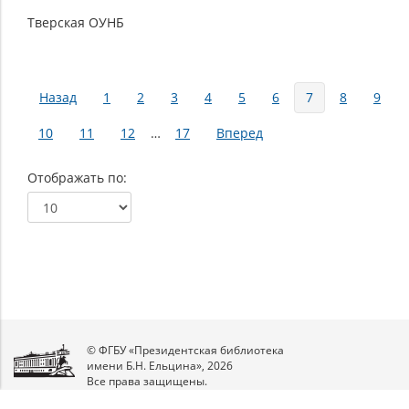
Тверская ОУНБ
Страницы
Назад
1
2
3
4
5
6
7
8
9
10
11
12
…
17
Вперед
Отображать по
© ФГБУ «Президентская библиотека
имени Б.Н. Ельцина», 2026
Все права защищены.