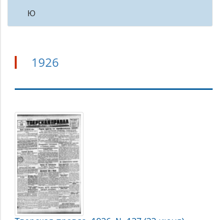
Ю
1926
1926