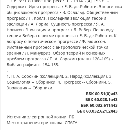
Сб. 3: Что такое прогресс?. 1. - 1914. -[4], 155 с.. -
Содержит: Идея прогресса / Е. В. де-Роберти. Энергетика
общих законов прогресса / В. Освальд. Общественный
прогресс / П. Коллэ. Последняя эволюция теории
эволюции / А. Лориа. Сущность прогресса / Я. А.
Новиков. Эволюция и прогресс / Л. Вебер. По поводу
теории Вебера о ритме прогресса / Е. В. де-Роберти. К
вопросу о политическом прогрессе / Ф. Бюиссон.
Умственный прогресс с антропологической точки
зрения / Л. Манувриэ. Обзор теорий и основных
проблем прогресса / П. А. Сорокин (сканы 126–165). -
Библиография: с. 154-155.
.
1. П. А. Сорокин (коллекция). 2. Народ (коллекция). 3.
Социология -- Сборники. 4. Прогресс -- Сборники. 5.
Эволюция -- Сборники.
ББК 60.51(0)я43
ББК 60.028.1я43
ББК 60.032.611я43
ББК 60.032.621.2я43
Источник электронной копии: ПБ
Место хранения оригинала: СПбГУ