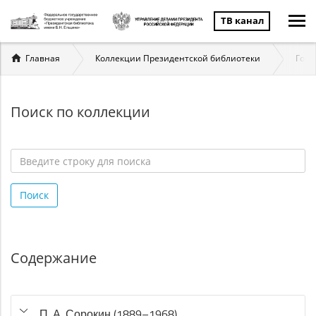
ТВ канал
Вы
Главная
Коллекции Президентской библиотеки
Госу
здесь
Поиск по коллекции
Введите
строку
Поиск
для
поиска
*
Содержание
П. А. Сорокин (1889–1968)