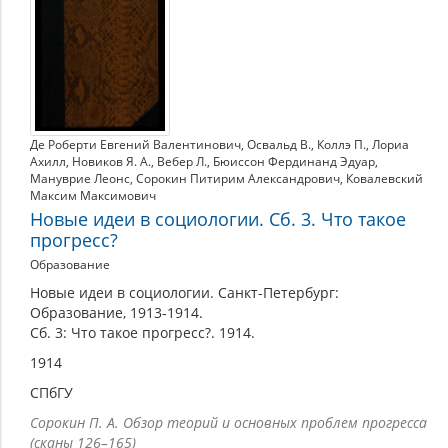
Де Роберти Евгений Валентинович
,
Освальд В.
,
Коллэ П.
,
Лориа
Ахилл
,
Новиков Я. А.
,
Вебер Л.
,
Бюиссон Фердинанд Эдуар
,
Мануврие Леонс
,
Сорокин Питирим Александрович
,
Ковалевский
Максим Максимович
Новые идеи в социологии. Сб. 3. Что такое
прогресс?
Образование
Новые идеи в социологии. Санкт-Петербург:
Образование, 1913-1914.
Сб. 3: Что такое прогресс?. 1914.
1914
СПбГУ
Сорокин П. А. Обзор теорий и основных проблем прогресса
(сканы 126–165)