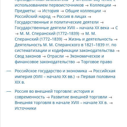
использованием первоисточников
→
Коллекции
→
Предметы:
→
История
→
Общие коллекции
→
Российский народ
→
Россия в лицах
→
Государственные и политические деятели
→
Государственные деятели XVIII – начала XX века
→
С
→
М. М. Сперанский (1772–1839)
→
М. М.
Сперанский (1772–1839)
→
Жизнь и деятельность
→
Деятельность М. М. Сперанского в 1821–1839 гг. по
систематизации и кодификации законодательства
→
Свод законов
→
Отрасли
→
Экономическое и
финансовое законодательство
→
Торговое право
Российское государство и экономика
→
Российская
империя (XVIII – начало ХХ вв.)
→
Первая половина
XIX в.
Россия во внешней торговле: история и
современность
→
Развитие внешней торговли
→
Внешняя торговля в начале XVIII – начале XX в.
→
Источники