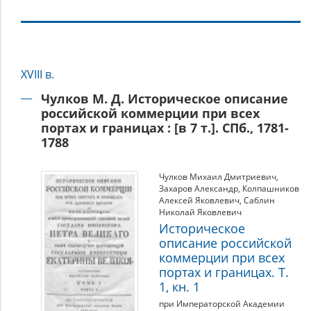
Российская
XVIII в.
империя
(XVIII
Чулков М. Д. Историческое описание
российской коммерции при всех
–
портах и границах : [в 7 т.]. СПб., 1781-
начало
1788
ХХ
вв.)
Чулков Михаил Дмитриевич
,
Захаров Александр
,
Колпашников
Алексей Яковлевич
,
Саблин
Николай Яковлевич
Историческое
описание российской
коммерции при всех
портах и границах. Т.
1, кн. 1
при Императорской Академии