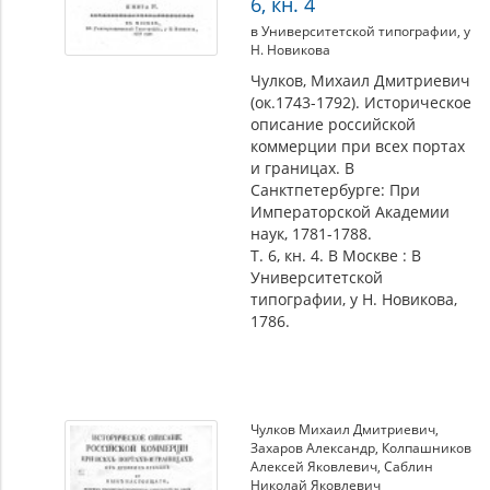
6, кн. 4
в Университетской типографии, у
Н. Новикова
Чулков, Михаил Дмитриевич
(ок.1743-1792). Историческое
описание российской
коммерции при всех портах
и границах. В
Санктпетербурге: При
Императорской Академии
наук, 1781-1788.
Т. 6, кн. 4. В Москве : В
Университетской
типографии, у Н. Новикова,
1786.
Чулков Михаил Дмитриевич
,
Захаров Александр
,
Колпашников
Алексей Яковлевич
,
Саблин
Николай Яковлевич