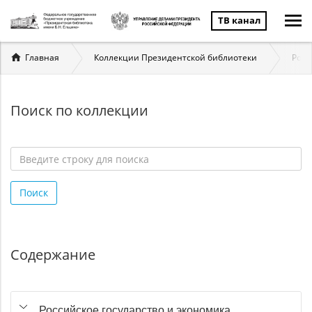
ТВ канал
Вы
Главная
Коллекции Президентской библиотеки
Росс
здесь
Поиск по коллекции
Введите
строку
Поиск
для
поиска
*
Содержание
Российское государство и экономика