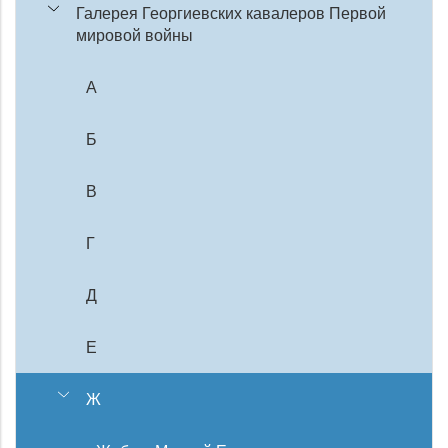
Галерея Георгиевских кавалеров Первой
мировой войны
А
Б
В
Г
Д
Е
Ж