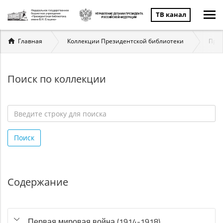
ТВ канал
Вы
Главная
Коллекции Президентской библиотеки
През
здесь
Поиск по коллекции
Введите
строку
Поиск
для
поиска
*
Содержание
Первая мировая война (1914-1918)