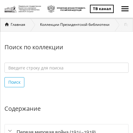
ТВ канал
Вы
Главная
Коллекции Президентской библиотеки
През
здесь
Поиск по коллекции
Введите
строку
Поиск
для
поиска
*
Содержание
Первая мировая война (1914-1918)