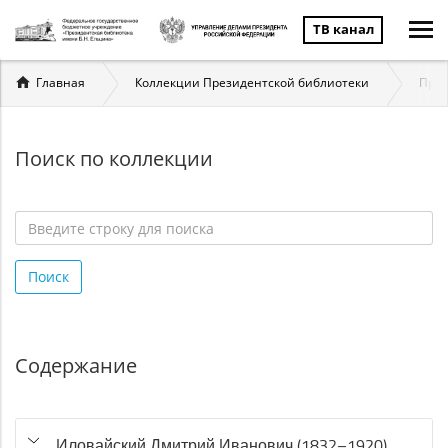
ТВ канал
Вы
Главная
Коллекции Президентской библиотеки
През
здесь
Поиск по коллекции
Введите
строку
Поиск
для
поиска
*
Содержание
Иловайский Дмитрий Иванович (1832–1920)