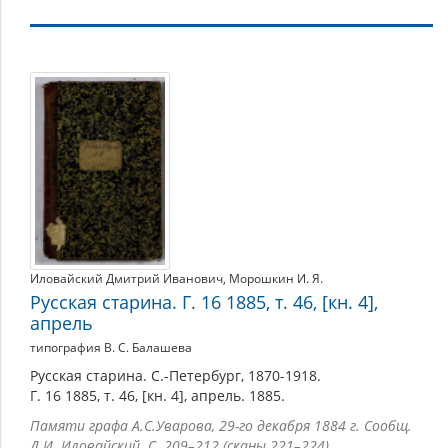
Некрологи
Иловайский Дмитрий Иванович
,
Морошкин И. Я.
Русская старина. Г. 16 1885, т. 46, [кн. 4],
апрель
типография В. С. Балашева
Русская старина. С.-Петербург, 1870-1918.
Г. 16 1885, т. 46, [кн. 4], апрель. 1885.
Памяти графа А.С.Уварова, 29-го декабря 1884 г. Сообщ.
Д.И. Иловайский. С. 209–212 (сканы 221–224)