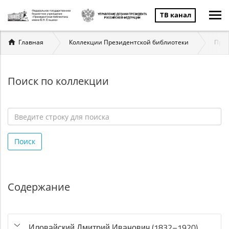
ТВ канал
Вы
Главная
Коллекции Президентской библиотеки
През
здесь
Поиск по коллекции
Введите
строку
Поиск
для
поиска
*
Содержание
Иловайский Дмитрий Иванович (1832–1920)