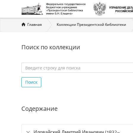
Вы
Главная
Коллекции Президентской библиотеки
здесь
Поиск по коллекции
Введите
строку
Поиск
для
поиска
*
Содержание
Иловайский Дмитрий Иванович (1832–