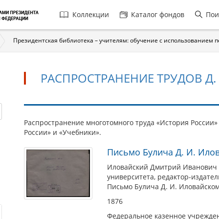
Главная
Коллекции
Каталог фондов
Пои
навигация
Президентская библиотека – учителям: обучение с использованием 
РАСПРОСТРАНЕНИЕ ТРУДОВ Д.
Распространение
Распространение многотомного труда «История России»
России» и «Учебники».
трудов
Д.
Письмо Булича Д. И. Ило
И.
Иловайский Дмитрий Иванович (
Иловайского
университета, редактор-издател
Письмо Булича Д. И. Иловайском
1876
Федеральное казенное учрежден