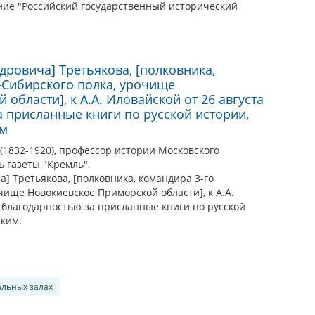
ие "Российский государственный исторический
дровича] Третьякова, [полковника,
-Cибирского полка, урочище
области], к А.А. Иловайской от 26 августа
а присланные книги по русской истории,
им
1832-1920), профессор истории Московского
ь газеты "Кремль".
] Третьякова, [полковника, командира 3-го
чище Новокиевское Приморской области], к А.А.
г. благодарностью за присланные книги по русской
ским.
альных залах