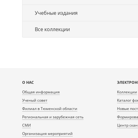
Учебные издания
Все коллекции
Карта
О НАС
ЭЛЕКТРОН
сайта
Общая информация
Коллекции
Ученый совет
Каталог фо
Филиал в Тюменской области
Новые пос
Региональная и зарубежная сеть
Формирован
СМИ
Центр ска
Организация мероприятий