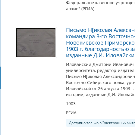
Федеральное казенное учрежден
архив" (РГИА)
Письмо Н[иколая Алексан
командира 3-го Восточно
Новокиевское Приморской 
1903 г. благодарностью з
изданные Д.И. Иловайск
Иловайский Дмитрий Иванович (
университета, редактор-издател
Письмо Н[иколая Александровича
Восточно-Cибирского полка, уро
Иловайской от 26 августа 1903 
истории, изданные Д.И. Иловай
1903
РГИА
Доступно только в Электронных чит