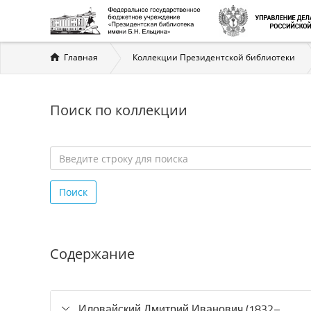
Вы
Главная
Коллекции Президентской библиотеки
здесь
Поиск по коллекции
Введите
строку
Поиск
для
поиска
*
Содержание
Иловайский Дмитрий Иванович (1832–