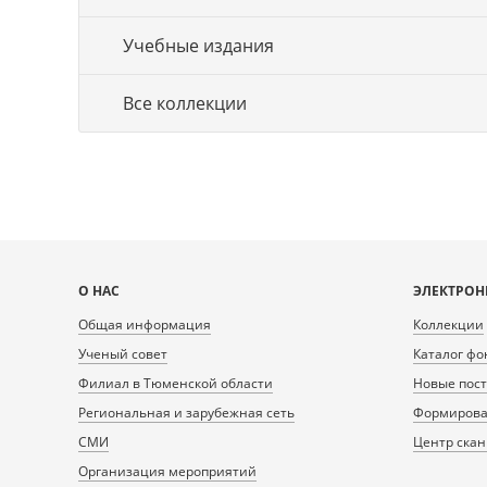
Учебные издания
Все коллекции
Карта
О НАС
ЭЛЕКТРОН
сайта
Общая информация
Коллекции
Ученый совет
Каталог фо
Филиал в Тюменской области
Новые пос
Региональная и зарубежная сеть
Формирован
СМИ
Центр ска
Организация мероприятий