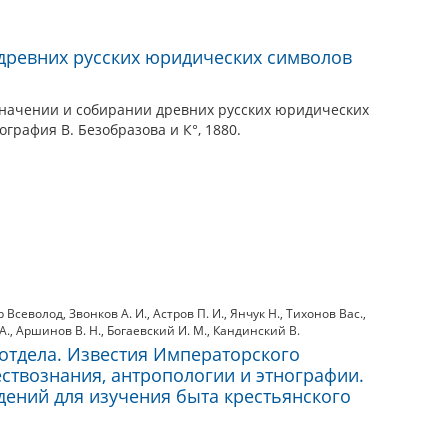
древних русских юридических символов
значении и собирании древних русских юридических
ография В. Безобразова и К°, 1880.
 Всеволод
,
Звонков А. И.
,
Астров П. И.
,
Янчук Н.
,
Тихонов Вас.
,
А.
,
Аршинов В. Н.
,
Богаевский И. М.
,
Кандинский В.
отдела. Известия Императорского
ствознания, антропологии и этнографии.
ведений для изучения быта крестьянского