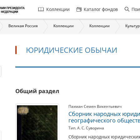
Главная
Коллекции
Каталог фондов
Пои
навигация
Великая Россия
Коллекции
Коллекции
Культур
ЮРИДИЧЕСКИЕ ОБЫЧАИ
Юридические
Общий раздел
обычаи
Пахман Семен Викентьевич
Сборник народных юридич
географического общества
Тип. А. С. Суворина
Сборник народных юридических о