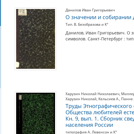
Данилов Иван Григорьевич
О значении и собирании 
Тип. В. Безобразова и К°
Данилов, Иван Григорьевич. О 
символов. Санкт-Петербург : тип
Харузин Николай Николаевич
,
Миллер
Харузин Николай
,
Кельсиев А.
,
Панне 
Труды Этнографического 
Общества любителей есте
Кн. 9, вып. 1. Сборник с
населения России
типография А. Левенсон и К°