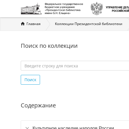
Вы
Главная
Коллекции Президентской библиотеки
здесь
Поиск по коллекции
Введите
строку
Поиск
для
поиска
*
Содержание
Культурное наследие народов России