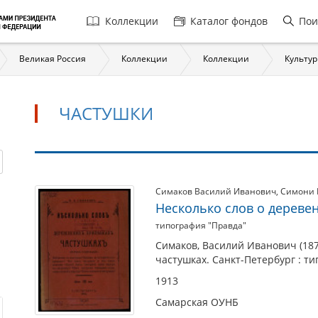
Главная
Коллекции
Каталог фондов
Пои
навигация
Великая Россия
Коллекции
Коллекции
Культур
ЧАСТУШКИ
Частушки
Симаков Василий Иванович
,
Симони 
Несколько слов о дереве
типография "Правда"
Симаков, Василий Иванович (187
частушках. Санкт-Петербург : ти
1913
Самарская ОУНБ