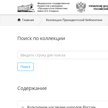
Вы
Главная
Коллекции Президентской библиотеки
здесь
Поиск по коллекции
Введите
строку
Поиск
для
поиска
*
Содержание
Культурное наследие народов России