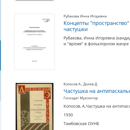
Рубакова Инна Игоревна
Концепты "пространство"
частушки
Рубакова, Инна Игоревна (канди
и "время" в фольклорном жанре 
Копосов А.
,
Долев Д.
Частушка на антипасхал
Госиздат Музсектор
Копосов, А.Частушка на антипасх
1930
Тамбовская ОУНБ