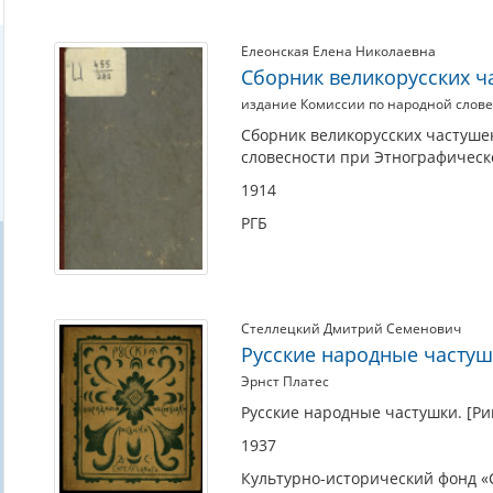
Елеонская Елена Николаевна
Сборник великорусских ч
издание Комиссии по народной словесн
Сборник великорусских частуше
словесности при Этнографическом 
1914
РГБ
Стеллецкий Дмитрий Семенович
Русские народные часту
Эрнст Платес
Русские народные частушки. [Риг
1937
Культурно-исторический фонд «