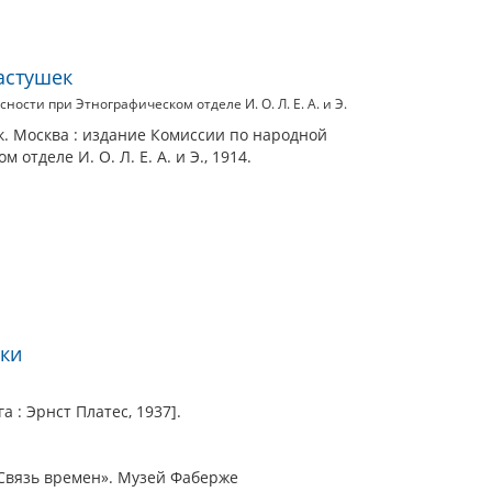
астушек
ости при Этнографическом отделе И. О. Л. Е. А. и Э.
к. Москва : издание Комиссии по народной
отделе И. О. Л. Е. А. и Э., 1914.
шки
а : Эрнст Платес, 1937].
Связь времен». Музей Фаберже