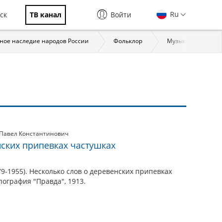
Ru
ск
ТВ канал
Войти
ное наследие народов России
Фольклор
Музыкальное и пе
Павел Константинович
нских припевках частушках
9-1955). Несколько слов о деревенских припевках
пография "Правда", 1913.