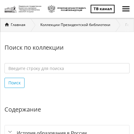
ТВ канал
Вы
Главная
Коллекции Президентской библиотеки
Госу
здесь
Поиск по коллекции
Введите
строку
Поиск
для
поиска
*
Содержание
История образования в России