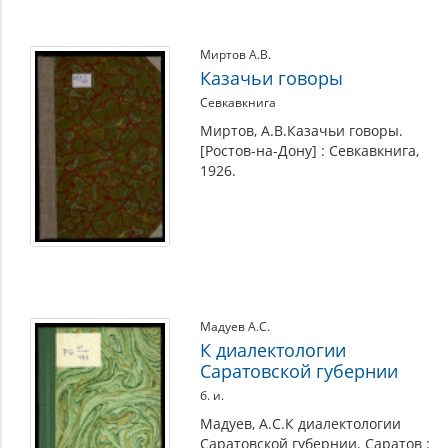
Миртов А.В.
Казачьи говоры
Севкавкнига
Миртов, А.В.Казачьи говоры.
[Ростов-на-Дону] : Севкавкнига,
1926.
Мадуев А.С.
К диалектологии
Саратовской губернии
б. и.
Мадуев, А.С.К диалектологии
Саратовской губернии. Саратов :