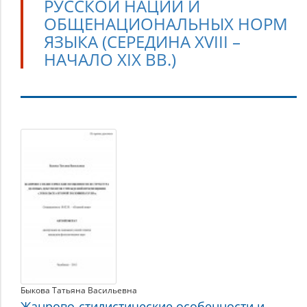
РУССКОЙ НАЦИИ И
ОБЩЕНАЦИОНАЛЬНЫХ НОРМ
ЯЗЫКА (СЕРЕДИНА XVIII –
НАЧАЛО XIX ВВ.)
Язык
эпохи
образования
русской
нации
и
общенациональных
норм
языка
Быкова Татьяна Васильевна
(середина
Жанрово-стилистические особенности и