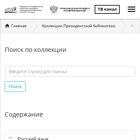
ТВ канал
Вы
Главная
Коллекции Президентской библиотеки
Русс
здесь
Поиск по коллекции
Введите
строку
Поиск
для
поиска
*
Содержание
Русский язык