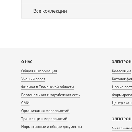
Все коллекции
Карта
О НАС
ЭЛЕКТРОН
сайта
Общая информация
Коллекции
Ученый совет
Каталог фо
Филиал в Тюменской области
Новые пос
Региональная и зарубежная сеть
Формирован
СМИ
Центр ска
Организация мероприятий
Трансляции мероприятий
ЭЛЕКТРОН
Нормативные и общие документы
Читальный