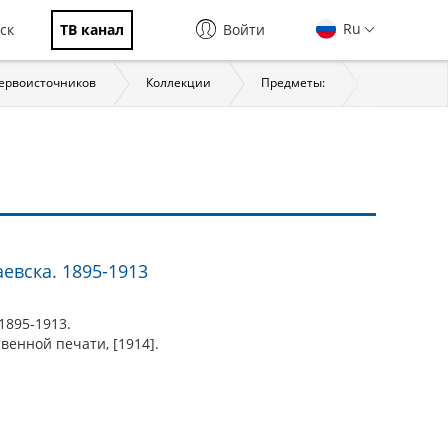
Ru
ск
ТВ канал
Войти
первоисточников
Коллекции
Предметы:
История
евска. 1895-1913
1895-1913.
твенной печати, [1914].