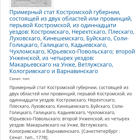
Примерный стат Костромской губернии,
состоящей из двух областей или провинций,
перьвой Костромской, из одиннадцати
уездов: Костромскаго, Нерехтскаго, Плескаго,
Луховскаго, Кинешемскаго, Буйскаго, Соли-
Голицкаго, Галицкаго, Кадыевскаго,
Чухломскаго, Юрьевско-Повольскаго; второй
Унженской, из четырех уездов:
Макарьевскаго на Унже, Ветлужскаго,
Кологривскаго и Варнавинскаго
Сенат. тип.
Примерный стат Костромской губернии, состоящей из
двух областей или провинций, перьвой Костромской, из
одиннадцати уездов: Костромскаго, Нерехтскаго,
Плескаго, Луховскаго, Кинешемскаго, Буйскаго, Соли-
Голицкаго, Галицкаго, Кадыевскаго, Чухломскаго,
Юрьевско-Повольскаго; второй Унженской, из четырех
уездов: Макарьевскаго на Унже, Ветлужскаго,
Кологривскаго и Варнавинскаго. [Санктпетербург :
Сенат. тип., 1778].