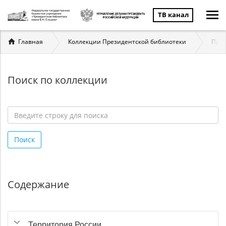
ТВ канал
Вы
Главная
Коллекции Президентской библиотеки
През
здесь
Поиск по коллекции
Введите
строку
Поиск
для
поиска
*
Содержание
Территория России