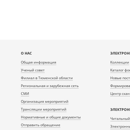
Карта
О НАС
ЭЛЕКТРОН
сайта
Общая информация
Коллекции
Ученый совет
Каталог фо
Филиал в Тюменской области
Новые пос
Региональная и зарубежная сеть
Формирован
СМИ
Центр ска
Организация мероприятий
Трансляции мероприятий
ЭЛЕКТРОН
Нормативные и общие документы
Читальный
Отправить обращение
Электронны