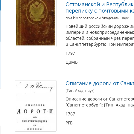
Оттоманской и Республик
переписку с почтовыми к
при Императорской Академии наук
Новейший российский дорожник,
империи и новоприсоединенных
областей, собранный чрез переп
В Санктпетербурге: При Императ
1797
ЦВМБ
Описание дороги от Санк
[Тип. Акад. наук]
Описание дороги от Санктпетер
[Санктпетербург]: [Тип. Акад. нау
1767
РГБ