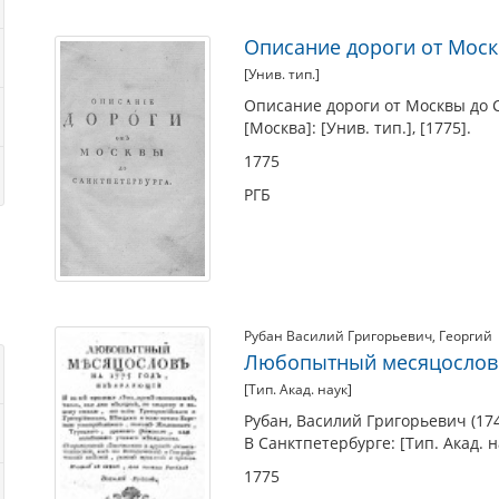
Описание дороги от Моск
[Унив. тип.]
Описание дороги от Москвы до 
[Москва]: [Унив. тип.], [1775].
1775
РГБ
Рубан Василий Григорьевич
,
Георгий
Любопытный месяцослов н
[Тип. Акад. наук]
Рубан, Василий Григорьевич (17
В Санктпетербурге: [Тип. Акад. на
1775