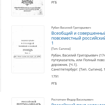
РГБ
Рубан Василий Григорьевич
Всеобщий и совершенный 
повсеместный российский
1
[Тип. Сытина]
Рубан, Василий Григорьевич (17
путеуказатель, или Полный пов
дорожник. [Ч.1].
Санктпетербург: [Тип. Сытина], 1
1791
РГБ
Ростопчин Федор Васильевич
Российский почт-календа