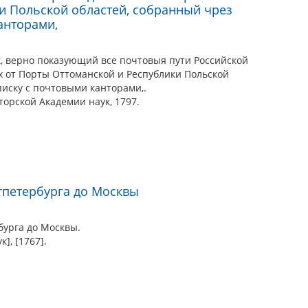
и Польской областей, собранный чрез
анторами,
 верно показующий все почтовыя пути Российской
 от Порты Оттоманской и Республики Польской
иску с почтовыми канторами,.
орской Академии наук, 1797.
тпетербурга до Москвы
бурга до Москвы.
к], [1767].