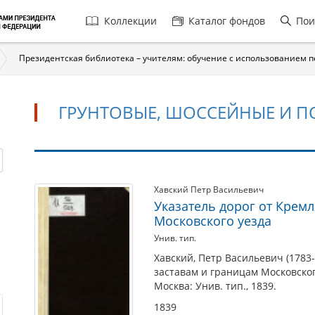
Главная
Коллекции
Каталог фондов
Пои
навигация
Президентская библиотека – учителям: обучение с использованием 
ГРУНТОВЫЕ, ШОССЕЙНЫЕ И П
Грунтовые,
Хавский Петр Васильевич
Указатель дорог от Кремл
шоссейные
Московского уезда
и
Унив. тип.
почтовые
Хавский, Петр Васильевич (1783-
дороги
заставам и границам Московског
Москва: Унив. тип., 1839.
1839