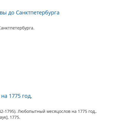
вы до Санктпетербурга
Санктпетербурга.
а 1775 год,
42-1795). Любопытный месяцослов на 1775 год,.
ук], 1775.