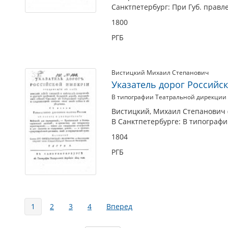
Санктпетербург: При Губ. правле
1800
РГБ
Вистицкий Михаил Степанович
Указатель дорог Российск
В типографии Театральной дирекции
Вистицкий, Михаил Степанович (1
В Санктпетербурге: В типографи
1804
РГБ
Страницы
1
2
3
4
Вперед