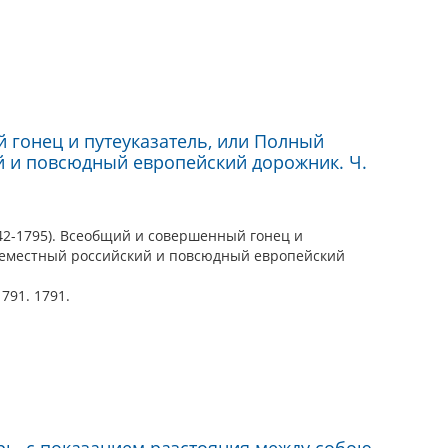
гонец и путеуказатель, или Полный
 и повсюдный европейский дорожник. Ч.
42-1795). Всеобщий и совершенный гонец и
семестный российский и повсюдный европейский
791. 1791.
рь, с показанием разстояния между собою