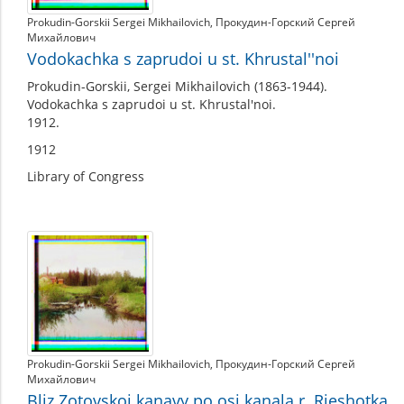
Prokudin-Gorskii Sergei Mikhailovich
,
Прокудин-Горский Сергей
Михайлович
Vodokachka s zaprudoi u st. Khrustal''noi
Prokudin-Gorskii, Sergei Mikhailovich (1863-1944).
Vodokachka s zaprudoi u st. Khrustal'noi.
1912.
1912
Library of Congress
Prokudin-Gorskii Sergei Mikhailovich
,
Прокудин-Горский Сергей
Михайлович
Bliz Zotovskoi kanavy po osi kanala r. Rieshotka