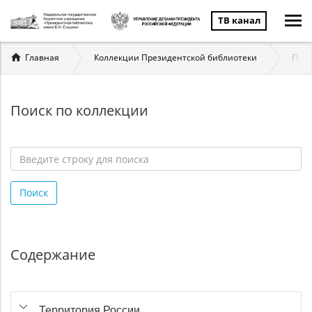
ТВ канал
Вы
Главная
Коллекции Президентской библиотеки
През
здесь
Поиск по коллекции
Введите
строку
Поиск
для
поиска
*
Содержание
Территория России