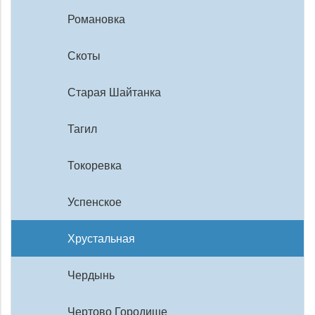
Романовка
Скоты
Старая Шайтанка
Тагил
Токоревка
Успенское
Хрустальная
Чердынь
Чертово Городище