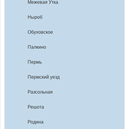
Межевая Утка
Ныроб
Обуховское
Палкино
Пермь
Пермский уезд
Разсольная
Решота
Родина