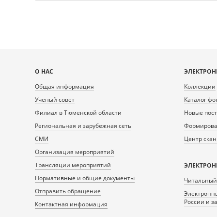
Карта
О НАС
ЭЛЕКТРОН
сайта
Общая информация
Коллекции
Ученый совет
Каталог фо
Филиал в Тюменской области
Новые пос
Региональная и зарубежная сеть
Формирован
СМИ
Центр ска
Организация мероприятий
Трансляции мероприятий
ЭЛЕКТРОН
Нормативные и общие документы
Читальный
Отправить обращение
Электронны
России и з
Контактная информация