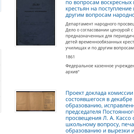
по вопросам воскресных 
крестьян на поступление 
другим вопросам народн
Департамент народного просве
Дело о согласовании цензурой 
предназначенных для периодиче
детей временнообязанных крест
училищах и по другим вопросам
1861
Федеральное казенное учрежден
архив"
Проект доклада комисси
состоявшегося в декабре 
образованию, исправленн
председателя Постоянног
просвещения Л. А. Кассо
школьному вопросу, печа
образованию и вырезки из