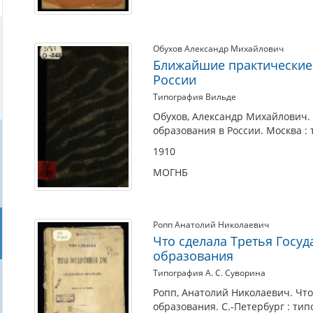
начале
XX
в.
Обухов Александр Михайлович
Ближайшие практические
России
Типография Вильде
Обухов, Александр Михайлович
образования в России. Москва : 
1910
МОГНБ
Ропп Анатолий Николаевич
Что сделала Третья Госуд
образования
Типография А. С. Суворина
Ропп, Анатолий Николаевич. Что
образования. С.-Петербург : тип