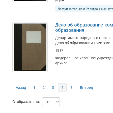
РГИА
Доступно только в Электронных чит
Дело об образовании ко
образования
Департамент народного просве
Дело об образовании комиссии 
1917
Федеральное казенное учрежден
архив"
Страницы
Назад
1
2
3
4
5
Вперед
Отображать по