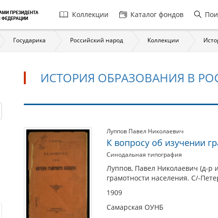
Главная
Коллекции
Каталог фондов
Пои
навигация
Государика
Российский народ
Коллекции
Исто
ИСТОРИЯ ОБРАЗОВАНИЯ В РОССИ
История
Луппов Павел Николаевич
К вопросу об изучении г
образования
Синодальная типография
в
России
Луппов, Павел Николаевич (д-р и
грамотности населения. С/-Пете
в
1909
XVIII
–
Самарская ОУНБ