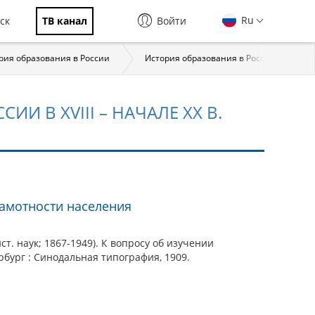
Ru
ск
ТВ канал
Войти
рия образования в России
История образования в России
И В XVIII – НАЧАЛЕ XX В.
рамотности населения
ст. наук; 1867-1949). К вопросу об изучении
рбург : Синодальная типография, 1909.