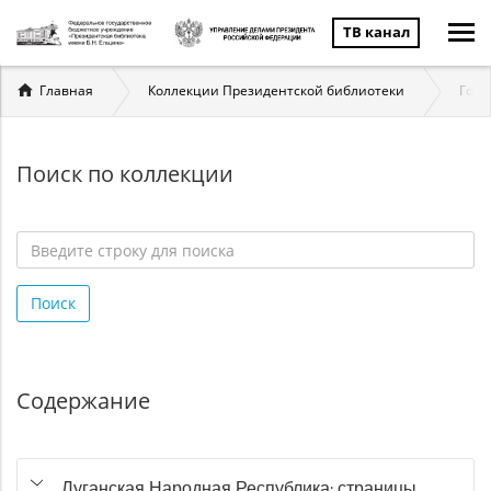
ТВ канал
Вы
Главная
Коллекции Президентской библиотеки
Госу
здесь
Поиск по коллекции
Введите
строку
Поиск
для
поиска
*
Содержание
Луганская Народная Республика: страницы