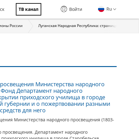
Ru
ск
ТВ канал
Войти
ионы России
Луганская Народная Республика: страницы истории
просвещения Министерства народного
. Фонд Департамент народного
крытии приходского училища в городе
й губернии и о пожертвовании разными
средств для него
щения Министерства народного просвещения (1803-
о просвещения. Департамент народного
 приходского училища в городе Старобельске