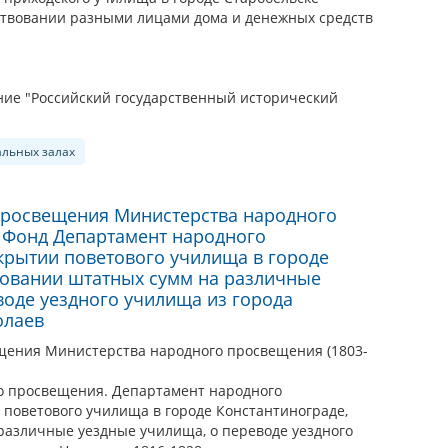
ртвовании разными лицами дома и денежных средств
ие "Российский государственный исторический
альных залах
просвещения Министерства народного
. Фонд Департамент народного
крытии поветового училища в городе
новании штатных сумм на различные
воде уездного училища из города
олаев
щения Министерства народного просвещения (1803-
о просвещения. Департамент народного
 поветового училища в городе Константинограде,
различные уездные училища, о переводе уездного