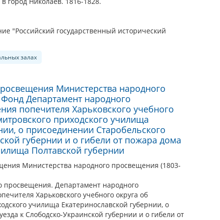
в город Николаев. 1816-1828.
ие "Российский государственный исторический
альных залах
просвещения Министерства народного
. Фонд Департамент народного
ния попечителя Харьковского учебного
митровского приходского училища
нии, о присоединении Старобельского
ской губернии и о гибели от пожара дома
чилища Полтавской губернии
щения Министерства народного просвещения (1803-
о просвещения. Департамент народного
печителя Харьковского учебного округа об
одского училища Екатеринославской губернии, о
езда к Слободско-Украинской губернии и о гибели от