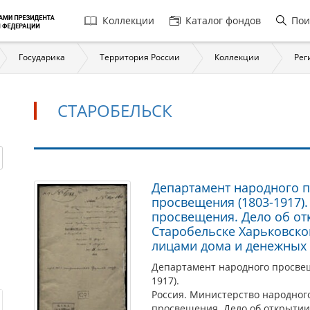
Главная
Коллекции
Каталог фондов
Пои
навигация
Государика
Территория России
Коллекции
Рег
СТАРОБЕЛЬСК
Старобельск
Департамент народного 
просвещения (1803-1917)
просвещения. Дело об от
Старобельске Харьковско
лицами дома и денежных 
Департамент народного просве
1917).
Россия. Министерство народног
просвещения. Дело об открытии