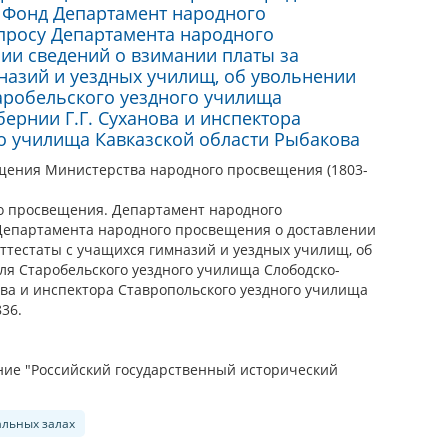
. Фонд Департамент народного
просу Департамента народного
ии сведений о взимании платы за
мназий и уездных училищ, об увольнении
аробельского уездного училища
ернии Г.Г. Суханова и инспектора
о училища Кавказской области Рыбакова
щения Министерства народного просвещения (1803-
о просвещения. Департамент народного
Департамента народного просвещения о доставлении
ттестаты с учащихся гимназий и уездных училищ, об
ля Старобельского уездного училища Слободско-
ова и инспектора Ставропольского уездного училища
36.
ие "Российский государственный исторический
альных залах