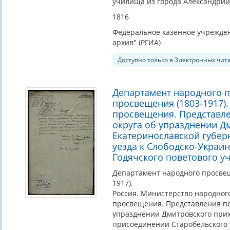
училища из города Александрии 
1816
Федеральное казенное учрежден
архив" (РГИА)
Доступно только в Электронных чит
Департамент народного 
просвещения (1803-1917)
просвещения. Представле
округа об упразднении Д
Екатеринославской губер
уезда к Слободско-Украин
Годячского поветового у
Департамент народного просве
1917).
Россия. Министерство народног
просвещения. Представления по
упразднении Дмитровского прих
присоединении Старобельского у