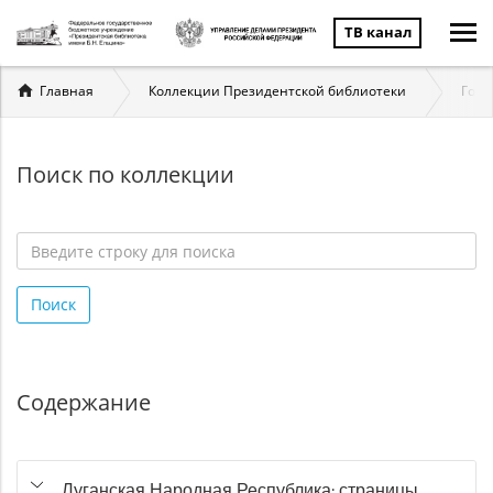
ТВ канал
Вы
Главная
Коллекции Президентской библиотеки
Госу
здесь
Поиск по коллекции
Введите
строку
Поиск
для
поиска
*
Содержание
Луганская Народная Республика: страницы